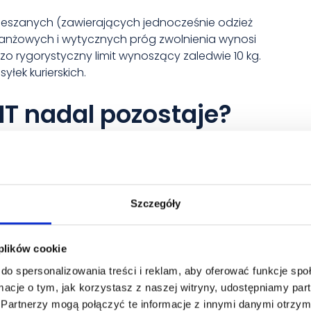
ieszanych (zawierających jednocześnie odzież
nżowych i wytycznych próg zwolnienia wynosi
zo rygorystyczny limit wynoszący zaledwie 10 kg.
yłek kurierskich.
T nadal pozostaje?
e w SENT nadal podlegają ścisłemu monitorowaniu
owiązek rejestracji przewozu bezwzględnie
ach:
Szczegóły
nii Europejskiej do Polski.
ów): Przywóz odzieży lub obuwia z krajów UE,
 plików cookie
azane wyżej limity SENT odzież obuwie (powyżej 31,5
do spersonalizowania treści i reklam, aby oferować funkcje sp
ormacje o tym, jak korzystasz z naszej witryny, udostępniamy p
 jest importowany z kraju trzeciego (spoza UE)
Partnerzy mogą połączyć te informacje z innymi danymi otrzym