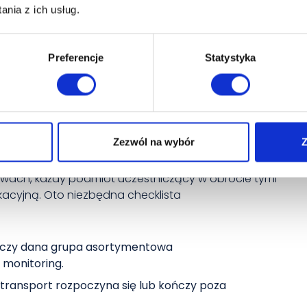
skich (np. w Niemczech), ale jego ostatecznym
nia z ich usług.
lska, gdzie następuje rozliczenie VAT.
ma państwami obcymi, który odbywa się
Preferencje
Statystyka
owinien sprawdzić
Zezwól na wybór
Z
tawach, każdy podmiot uczestniczący w obrocie tymi
acyjną. Oto niezbędna checklista
, czy dana grupa asortymentowa
 monitoring.
y transport rozpoczyna się lub kończy poza