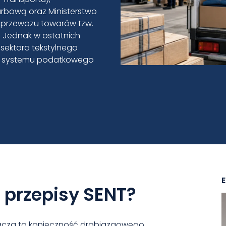
rbową oraz Ministerstwo
a przewozu towarów tzw.
ń. Jednak w ostatnich
 sektora tekstylnego
nie systemu podatkowego
 przepisy SENT?
znacza to konieczność drobiazgowego