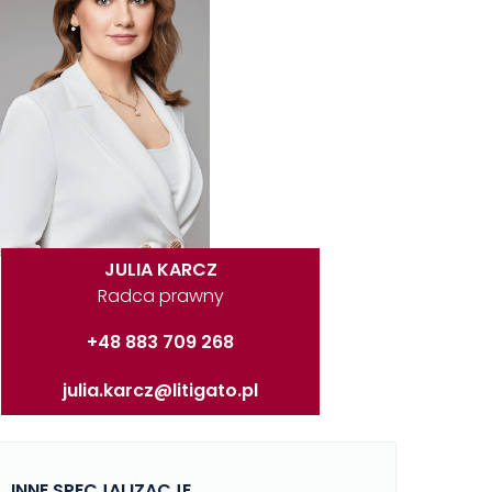
JULIA KARCZ
Radca prawny
+48 883 709 268
julia.karcz@litigato.pl
INNE SPECJALIZACJE