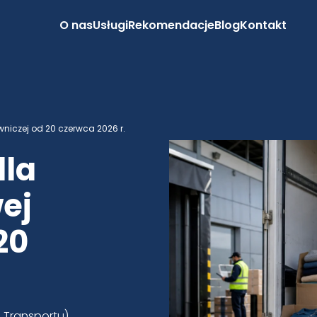
O nas
Usługi
Rekomendacje
Blog
Kontakt
wniczej od 20 czerwca 2026 r.
dla
ej
20
 Transportu),