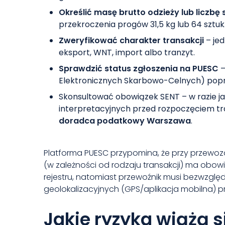
Określić masę brutto odzieży lub liczbę
przekroczenia progów 31,5 kg lub 64 sztuk
Zweryfikować charakter transakcji
– jed
eksport, WNT, import albo tranzyt.
Sprawdzić status zgłoszenia na PUESC
–
Elektronicznych Skarbowo-Celnych) popr
Skonsultować obowiązek SENT – w razie j
interpretacyjnych przed rozpoczęciem tra
doradca podatkowy Warszawa
.
Platforma PUESC przypomina, że przy przewo
(w zależności od rodzaju transakcji) ma obow
rejestru, natomiast przewoźnik musi bezwzgl
geolokalizacyjnych (GPS/aplikacja mobilna) p
Jakie ryzyka wiążą 