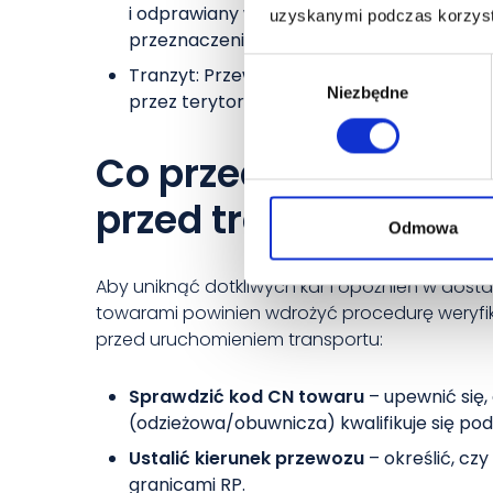
i odprawiany w jednym z państw członkow
uzyskanymi podczas korzysta
przeznaczeniem i miejscem dostawy jest Po
Wybór
Tranzyt: Przewóz towarów pomiędzy dwo
Niezbędne
zgody
przez terytorium Polski.
Co przedsiębiorca p
przed transportem?
Odmowa
Aby uniknąć dotkliwych kar i opóźnień w dos
towarami powinien wdrożyć procedurę weryfik
przed uruchomieniem transportu:
Sprawdzić kod CN towaru
– upewnić się
(odzieżowa/obuwnicza) kwalifikuje się pod
Ustalić kierunek przewozu
– określić, cz
granicami RP.