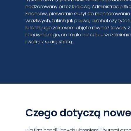
nadzorowany przez Krajową Administrację Ska
Finansów, pierwotnie służył do monitorowani
wrażliwych, takich jak paliwa, alkohol czy tyto
latach jego zakresem objęto również towary z
i obuwniczego, co miało na celu uszczelnie
i walkę z szarą strefą.
Czego dotyczą nowe
Dla firm handlujących ubraniami i butami o