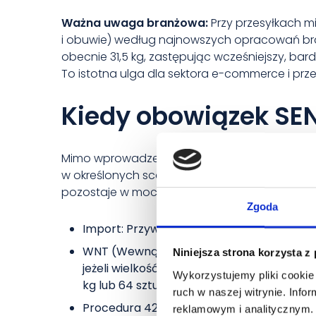
Ważna uwaga branżowa:
Przy przesyłkach m
i obuwie) według najnowszych opracowań bra
obecnie 31,5 kg, zastępując wcześniejszy, bard
To istotna ulga dla sektora e-commerce i przes
Kiedy obowiązek SEN
Mimo wprowadzenia ułatwień, odzież i obuwi
w określonych scenariuszach biznesowych. Ob
pozostaje w mocy w następujących przypadk
Zgoda
Import: Przywóz towarów spoza terytorium U
WNT (Wewnątrzwspólnotowe Nabycie Towar
Niniejsza strona korzysta z
jeżeli wielkość transportu przekracza wsk
Wykorzystujemy pliki cookie 
kg lub 64 sztuk).
ruch w naszej witrynie. Inf
Procedura 42 00: Sytuacja, w której towar
reklamowym i analitycznym. 