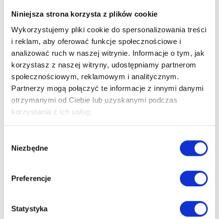
podatkowy
Niniejsza strona korzysta z plików cookie
Telefon:
+48 508 327 308
Wykorzystujemy pliki cookie do spersonalizowania treści
Email:
i reklam, aby oferować funkcje społecznościowe i
tomasz.prokurat@litigato.pl
analizować ruch w naszej witrynie. Informacje o tym, jak
korzystasz z naszej witryny, udostępniamy partnerom
UMÓW KONSULTACJĘ
społecznościowym, reklamowym i analitycznym.
Partnerzy mogą połączyć te informacje z innymi danymi
otrzymanymi od Ciebie lub uzyskanymi podczas
korzystania z ich usług.
Wybór
EKSPERCI
Niezbędne
zgody
Preferencje
Statystyka