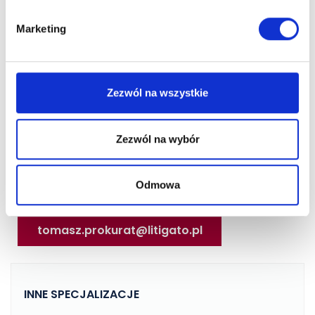
Marketing
Zezwól na wszystkie
TOMASZ PROKURAT
Zezwól na wybór
Radca prawny | Doradca
podatkowy
Odmowa
+48 508 327 308
tomasz.prokurat@litigato.pl
INNE SPECJALIZACJE