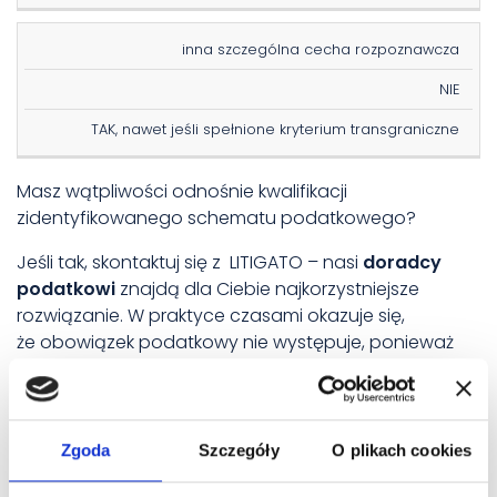
inna szczególna cecha rozpoznawcza
NIE
TAK, nawet jeśli spełnione kryterium transgraniczne
Masz wątpliwości odnośnie kwalifikacji
zidentyfikowanego schematu podatkowego?
Jeśli tak, skontaktuj się z
LITIGATO – nasi
doradcy
podatkowi
znajdą dla Ciebie najkorzystniejsze
rozwiązanie.
W praktyce czasami okazuje się,
że obowiązek podatkowy nie występuje, ponieważ
nie wszystkie przesłanki do raportowania.
Tomasz Prokurat
Zgoda
Szczegóły
O plikach cookies
Radca prawny | Doradca