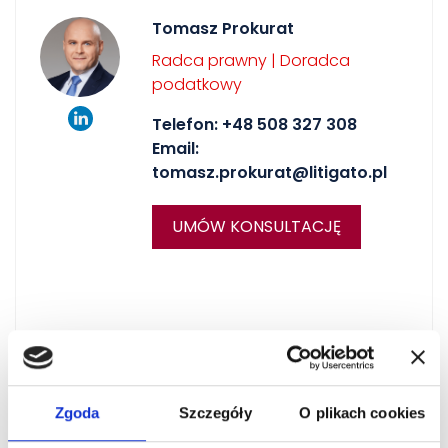
Tomasz Prokurat
Radca prawny | Doradca
podatkowy
Telefon:
+48 508 327 308
Email:
tomasz.prokurat@litigato.pl
UMÓW KONSULTACJĘ
Marta Aniszewska
Zgoda
Szczegóły
O plikach cookies
Radca prawny