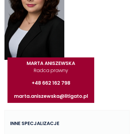
MARTA ANISZEWSKA
Radca prawny
+48 662 162 798
marta.aniszewska@litigato.pl
INNE SPECJALIZACJE