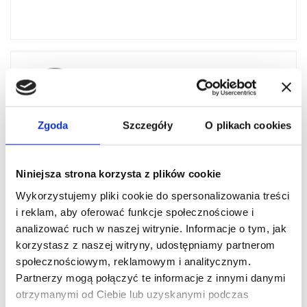
Tomasz Szewczak
Inżynier architekt
Telefon:
+48 696 466 469
Zgoda
Szczegóły
O plikach cookies
Email:
tomasz.szewczak@litigato.pl
Niniejsza strona korzysta z plików cookie
UMÓW KONSULTACJĘ
Wykorzystujemy pliki cookie do spersonalizowania treści
i reklam, aby oferować funkcje społecznościowe i
analizować ruch w naszej witrynie. Informacje o tym, jak
korzystasz z naszej witryny, udostępniamy partnerom
społecznościowym, reklamowym i analitycznym.
Partnerzy mogą połączyć te informacje z innymi danymi
otrzymanymi od Ciebie lub uzyskanymi podczas
EKSPERCI