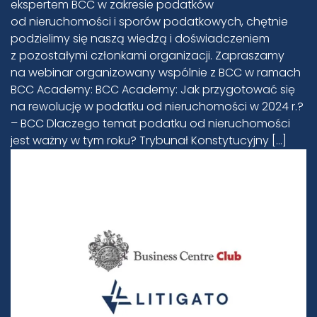
ekspertem BCC w zakresie podatków
od nieruchomości i sporów podatkowych, chętnie
podzielimy się naszą wiedzą i doświadczeniem
z pozostałymi członkami organizacji. Zapraszamy
na webinar organizowany wspólnie z BCC w ramach
BCC Academy: BCC Academy: Jak przygotować się
na rewolucję w podatku od nieruchomości w 2024 r.?
– BCC Dlaczego temat podatku od nieruchomości
jest ważny w tym roku? Trybunał Konstytucyjny […]