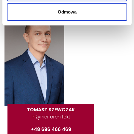
wojciech.plawiak@litigato.pl
Odmowa
TOMASZ SZEWCZAK
Inżynier architekt
+48 696 466 469