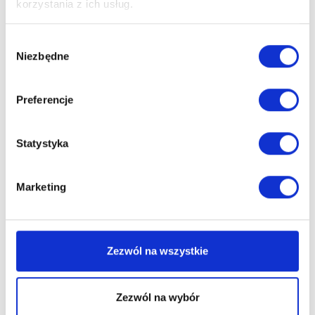
korzystania z ich usług.
Wybór
Niezbędne
zgody
Preferencje
Statystyka
Marketing
WOJCIECH PŁAWIAK
Radca prawny | Doradca
Zezwól na wszystkie
podatkowy
+48 609 241 737
Zezwól na wybór