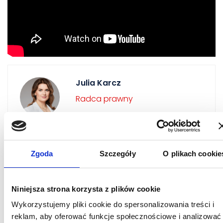
Julia Karcz
Radca prawny
Telefon:
+48 883 709 268
Email:
julia.karcz@litigato.pl
Zgoda
Szczegóły
O plikach cookie
UMÓW KONSULTACJĘ
Niniejsza strona korzysta z plików cookie
Wykorzystujemy pliki cookie do spersonalizowania treści i
reklam, aby oferować funkcje społecznościowe i analizować