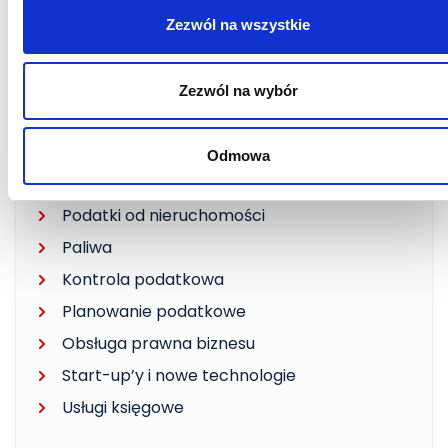
julia.karcz@litigato.pl
Zezwól na wszystkie
Zezwól na wybór
INNE SPECJALIZACJE
Postępowania podatkowe
Odmowa
Postępowania karne skarbowe
Podatki od nieruchomości
Paliwa
Kontrola podatkowa
Planowanie podatkowe
Obsługa prawna biznesu
Start-up’y i nowe technologie
Usługi księgowe