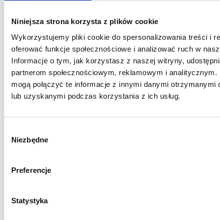
Niniejsza strona korzysta z plików cookie
Wykorzystujemy pliki cookie do spersonalizowania treści i r
oferować funkcje społecznościowe i analizować ruch w nasze
WOJCIECH PŁAWIAK
Informacje o tym, jak korzystasz z naszej witryny, udostęp
Radca prawny | Doradca
partnerom społecznościowym, reklamowym i analitycznym. 
podatkowy
mogą połączyć te informacje z innymi danymi otrzymanymi 
lub uzyskanymi podczas korzystania z ich usług.
+48 609 241 737
wojciech.plawiak@litigato.pl
Wybór
Niezbędne
zgody
INNE SPECJALIZACJE
Preferencje
Postępowania podatkowe
Statystyka
Postępowania karne skarbowe
Podatki od nieruchomości