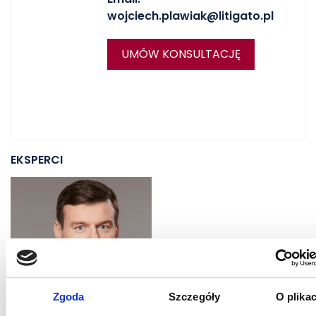
wojciech.plawiak@litigato.pl
UMÓW KONSULTACJĘ
EKSPERCI
Zgoda
Szczegóły
O plika