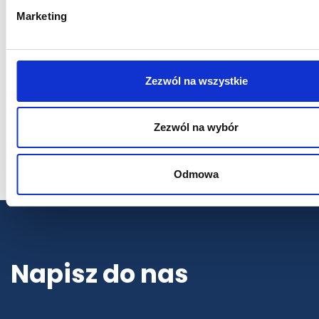
Marketing
Paliwa
Kontrola podatkowa
Planowanie podatkowe
Zezwól na wszystkie
Obsługa prawna biznesu
Start-up’y i nowe technologie
Zezwól na wybór
Usługi księgowe
Odmowa
Napisz do nas