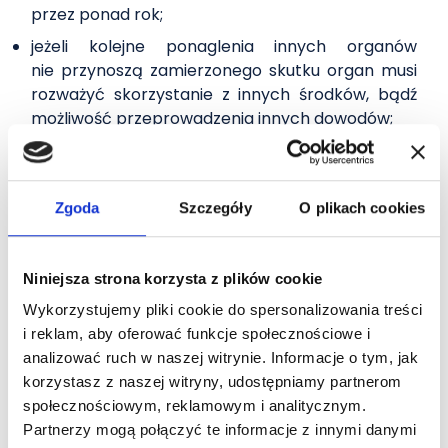
przez ponad rok;
jeżeli kolejne ponaglenia innych organów
nie przynoszą zamierzonego skutku organ musi
rozważyć skorzystanie z innych środków, bądź
możliwość przeprowadzenia innych dowodów;
niedopuszczalne jest przedłużanie kontroli
w oparciu o wciąż te same, ogólnikowo wskazane
okoliczności.
Zgoda
Szczegóły
O plikach cookies
Dowodzi to, że ponaglenie i skarga może być
skutecznym środkiem dyscyplinującym organ
Niniejsza strona korzysta z plików cookie
Wojciech Pławiak
Wykorzystujemy pliki cookie do spersonalizowania treści
doradca podatkowy
i reklam, aby oferować funkcje społecznościowe i
analizować ruch w naszej witrynie. Informacje o tym, jak
Zdjęcie:
Unsplash
korzystasz z naszej witryny, udostępniamy partnerom
Sprawdź nasze usługi:
sprawy karne skarbowe
.
społecznościowym, reklamowym i analitycznym.
Partnerzy mogą połączyć te informacje z innymi danymi