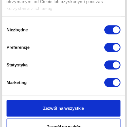
otrzymanymi od Ciebie lub uzyskanymi podczas
Julia Karcz
korzystania z ich usług.
Radca prawny
Wybór
Telefon:
+48 883 709 268
Niezbędne
zgody
Email:
julia.karcz@litigato.pl
Preferencje
UMÓW KONSULTACJĘ
Statystyka
Marketing
EKSPERCI
Zezwól na wszystkie
Zezwól na wybór