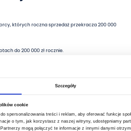
iorcy, których roczna sprzedaż przekracza 200 000
rotach do 200 000 zł rocznie.
nych rodzajów działalności, np. usługi medyczne,
Szczegóły
k VAT dla firm?
 plików cookie
 sprzedaży. Podatek należny to suma VAT
do spersonalizowania treści i reklam, aby oferować funkcje sp
wych, a podatek naliczony to suma VAT z faktur
ormacje o tym, jak korzystasz z naszej witryny, udostępniamy p
ie karnej
może być rozważone w sytuacjach
Partnerzy mogą połączyć te informacje z innymi danymi otrzym