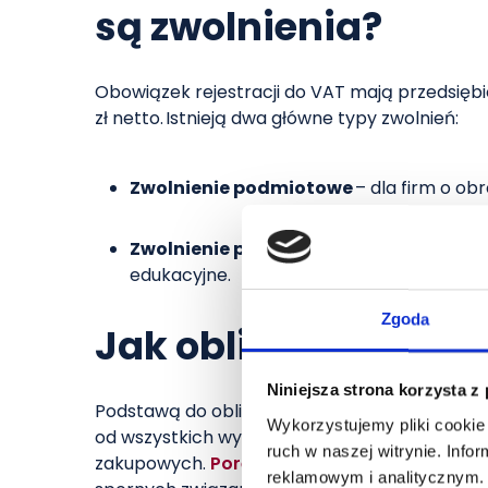
są zwolnienia?
Obowiązek rejestracji do VAT mają przedsięb
zł netto. Istnieją dwa główne typy zwolnień:
Zwolnienie podmiotowe
– dla firm o ob
Zwolnienie przedmiotowe
– dla określo
edukacyjne.
Zgoda
Jak obliczać podate
Niniejsza strona korzysta z
Podstawą do obliczenia VAT jest kwota netto
Wykorzystujemy pliki cookie 
od wszystkich wystawionych faktur sprzedażo
ruch w naszej witrynie. Inf
zakupowych.
Poręczenie majątkowe w spraw
reklamowym i analitycznym. 