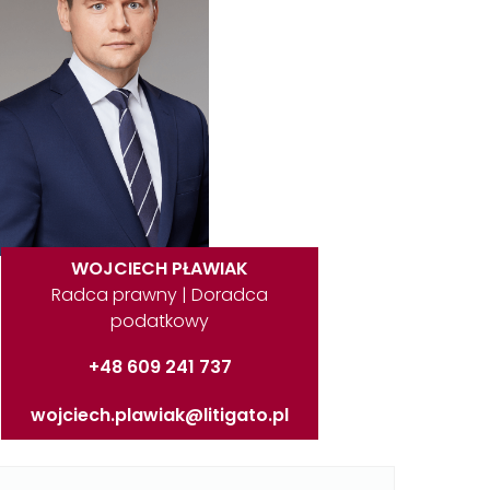
WOJCIECH PŁAWIAK
Radca prawny | Doradca
podatkowy
+48 609 241 737
wojciech.plawiak@litigato.pl