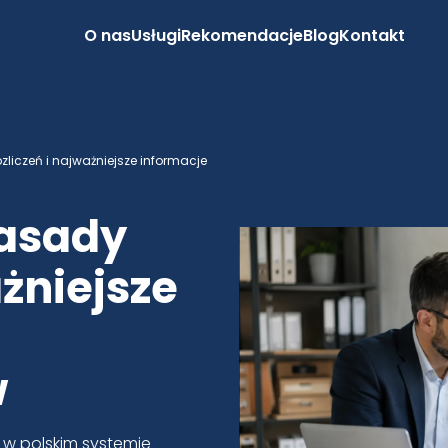
O nas
Usługi
Rekomendacje
Blog
Kontakt
zliczeń i najważniejsze informacje
zasady
ażniejsze
w
w polskim systemie