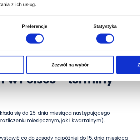
owymi. Do urzędu skarbowego odprowadza się
nia z ich usług.
Preferencje
Statystyka
owary za 10 000 zł netto (stawka 23%), VAT należny
0 zł netto (VAT 1 150 zł), do urzędu odprowadzasz 2
Zezwól na wybór
Z
T w Polsce – terminy
kłada się do 25. dnia miesiąca następującego
rozliczeniu miesięcznym, jak i kwartalnym).
ystawić co do zasady najpóźniej do 15. dnia miesiąca