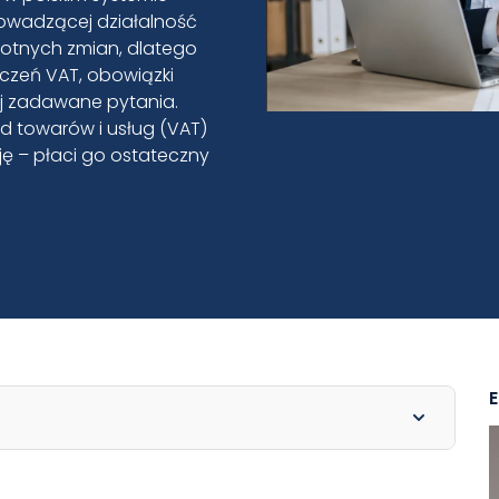
prowadzącej działalność
stotnych zmian, dlatego
iczeń VAT, obowiązki
ej zadawane pytania.
od towarów i usług (VAT)
ę – płaci go ostateczny