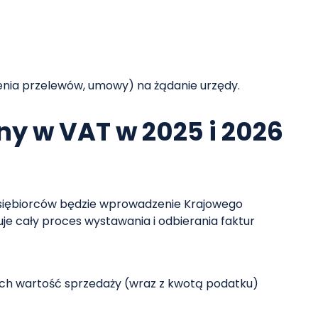
enia przelewów, umowy) na żądanie urzędy.
y w VAT w 2025 i 2026
dsiębiorców będzie wprowadzenie Krajowego
je cały proces wystawania i odbierania faktur
órych wartość sprzedaży (wraz z kwotą podatku)