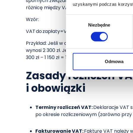
spornych związanych z rozliczeniami podatk
uzyskanymi podczas korzysta
różnicę między VAT należnym a naliczonym.
Wybór
Wzór:
Niezbędne
zgody
VAT do zapłaty=VAT należny − VAT naliczony
Przykład: Jeśli w danym miesiącu sprzedałeś t
wynosi 2 300 zł. Jeśli zakupiłeś towary za 5 00
300 zł – 1 150 zł = 1 150 zł
1
.
Odmowa
Zasady rozliczeń VA
i obowiązki
Terminy rozliczeń VAT:
Deklaracje VAT s
po okresie rozliczeniowym (zarówno przy 
Fakturowanie VAT:
Fakturę VAT należy w