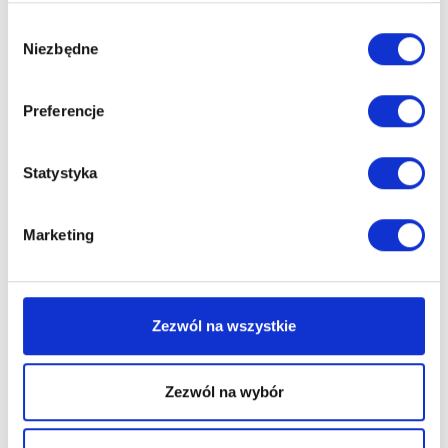
Radca prawny | Doradca
Wybór
podatkowy
Niezbędne
zgody
Telefon:
+48 609 241 737
Email:
Preferencje
wojciech.plawiak@litigato.pl
Statystyka
UMÓW KONSULTACJĘ
Marketing
Zezwól na wszystkie
EKSPERCI
Zezwól na wybór