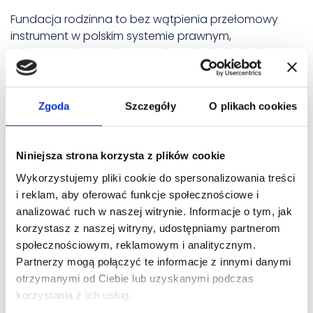
Fundacja rodzinna to bez wątpienia przełomowy
instrument w polskim systemie prawnym,
który pozwala na skuteczną kumulację kapitału
i bezpieczną zmianę pokoleniową. Choć korzyści
podatkowe są ogromne, kluczem do sukcesu jest
rzetelne zaplanowanie całej struktury.
Zgoda
Szczegóły
O plikach cookies
Pamiętaj, że każda sytuacja biznesowa jest inna,
dlatego proces ten warto zacząć
Niniejsza strona korzysta z plików cookie
od profesjonalnego audytu. Jeśli interesuje Cię
Wykorzystujemy pliki cookie do spersonalizowania treści
zakładanie fundacji rodzinnej
i chcesz mieć
i reklam, aby oferować funkcje społecznościowe i
pewność, że Twoje interesy są w pełni
analizować ruch w naszej witrynie. Informacje o tym, jak
zabezpieczone, nasza
kancelaria prawno-
korzystasz z naszej witryny, udostępniamy partnerom
podatkowa Warszawa
LITIGATO
jest
społecznościowym, reklamowym i analitycznym.
do Twojej dyspozycji. Zapraszamy na konsultację!
Partnerzy mogą połączyć te informacje z innymi danymi
otrzymanymi od Ciebie lub uzyskanymi podczas
korzystania z ich usług.
Wojciech Pławiak