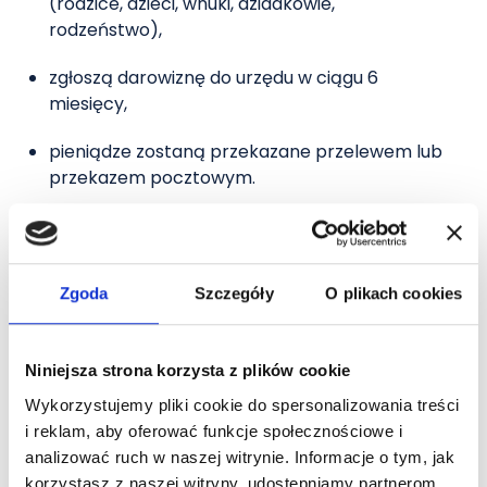
(rodzice, dzieci, wnuki, dziadkowie,
rodzeństwo),
zgłoszą darowiznę do urzędu w ciągu 6
miesięcy,
pieniądze zostaną przekazane przelewem lub
przekazem pocztowym.
Przykład:
Rodzice przekazali młodej parze 80 000 zł
Zgoda
Szczegóły
O plikach cookies
na mieszkanie. Przelew trafił na wspólne konto
małżonków. Każdy z nich zgłosił swoją część (40 000
zł) w formularzu SD-Z2. Dzięki temu skorzystali
Niniejsza strona korzysta z plików cookie
ze zwolnienia i nie muszą płacić podatku
Wykorzystujemy pliki cookie do spersonalizowania treści
od darowizny, mimo że kwota przekroczyła
i reklam, aby oferować funkcje społecznościowe i
ustawowy limit.
analizować ruch w naszej witrynie. Informacje o tym, jak
korzystasz z naszej witryny, udostępniamy partnerom