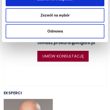
Tomasz Prokurat
Radca prawny | Doradca
Zezwól na wybór
podatkowy
Telefon:
+48 508 327 308
Odmowa
Email:
tomasz.prokurat@litigato.pl
UMÓW KONSULTACJĘ
EKSPERCI